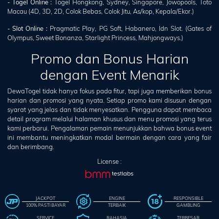
- Togel Online :
Togel Hongkong, Sydney, Singapore, Jowopools, Toto
Macau (4D, 3D, 2D, Colok Bebas, Colok Jitu, As/kop, Kepala/Ekor.)
- Slot Online :
Pragmatic Play, PG Soft, Habanero, Idn Slot. (Gates of
Olympus, Sweet Bonanza, Starlight Princess, Mahjongways.)
Promo dan Bonus Harian
dengan Event Menarik
DewaTogel tidak hanya fokus pada fitur, tapi juga memberikan bonus
harian dan promosi yang nyata. Setiap promo kami disusun dengan
syarat yang jelas dan tidak menyesatkan. Pengguna dapat membaca
detail program melalui halaman khusus dan menu promosi yang terus
kami perbarui. Pengalaman pemain menunjukkan bahwa bonus event
ini membantu meningkatkan modal bermain dengan cara yang fair
dan berimbang.
License :
JACKPOT
ENGINE
RESPONSIBLE
100% PASTI BAYAR
TERBAIK
GAMBLING
SERVICE
RAHASIA
TERBESAR