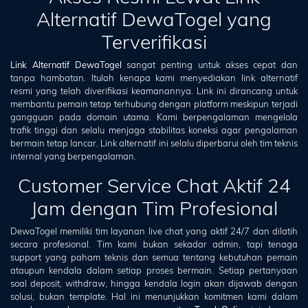
Alternatif DewaTogel yang
Terverifikasi
Link Alternatif DewaTogel
sangat penting untuk akses cepat dan
tanpa hambatan. Itulah kenapa kami menyediakan link alternatif
resmi yang telah diverifikasi keamanannya. Link ini dirancang untuk
membantu pemain tetap terhubung dengan platform meskipun terjadi
gangguan pada domain utama. Kami berpengalaman mengelola
trafik tinggi dan selalu menjaga stabilitas koneksi agar pengalaman
bermain tetap lancar. Link alternatif ini selalu diperbarui oleh tim teknis
internal yang berpengalaman.
Customer Service Chat Aktif 24
Jam dengan Tim Profesional
DewaTogel memiliki tim layanan live chat yang aktif 24/7 dan dilatih
secara profesional. Tim kami bukan sekadar admin, tapi tenaga
support yang paham teknis dan semua tentang kebutuhan pemain
ataupun kendala dalam setiap proses bermain. Setiap pertanyaan
soal deposit, withdraw, hingga kendala login akan dijawab dengan
solusi, bukan template. Hal ini menunjukkan komitmen kami dalam