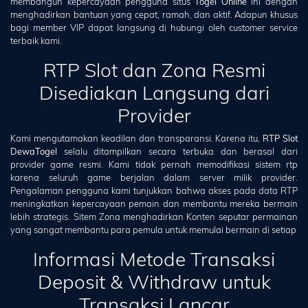
membangun kepercayaan pengguna situs
Togel Online
ini dengan
menghadirkan bantuan yang cepat, ramah, dan aktif. Adapun khusus
bagi member VIP dapat langsung di hubungi oleh customer service
terbaik kami.
RTP Slot dan Zona Resmi
Disediakan Langsung dari
Provider
Kami mengutamakan keadilan dan transparansi. Karena itu,
RTP Slot
DewaTogel
selalu ditampilkan secara terbuka dan berasal dari
provider game resmi. Kami tidak pernah memodifikasi sistem rtp
karena seluruh game berjalan dalam server milik provider.
Pengalaman pengguna kami tunjukkan bahwa akses pada data RTP
meningkatkan kepercayaan pemain dan membantu mereka bermain
lebih strategis. Sitem Zona menghadirkan Konten seputar permainan
yang sangat membantu para pemula untuk memulai bermain di setiap
Informasi Metode Transaksi
Deposit & Withdraw untuk
Transaksi Lancar