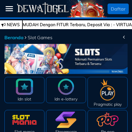
SELAMAT DATANG
Daftar
N MUDAH Dengan FITUR Terbaru, Deposit Via : - VIRTUAL ACCOUNT 
NEWS
Beranda
Beranda
Slot Games
Daftar
Togel
Live
Casino
Slot
Games
Idn slot
Idn e-lottery
Pragmatic play
Esports
PROMO
Bola
Slot mania
Streamspin
Pp pop