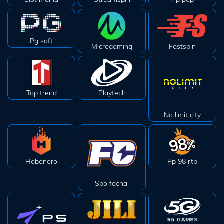
Arcade
Deposit
Pg soft
History
Microgaming
Fastspin
Referral
Promosi
Top trend
Playtech
No limit city
Hubungi
Kami
Habanero
Pp 98 rtp
Download
Sbo fachai
6 ©
WATOGEL
right
erved