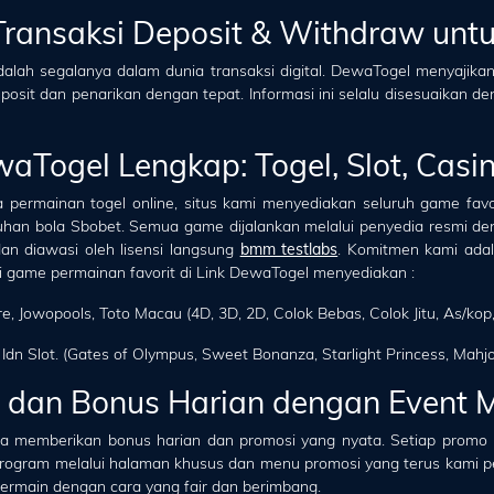
Transaksi Deposit & Withdraw untu
lah segalanya dalam dunia transaksi digital. DewaTogel menyajikan j
osit dan penarikan dengan tepat. Informasi ini selalu disesuaikan d
ogel Lengkap: Togel, Slot, Casin
 permainan togel online, situs kami menyediakan seluruh game fav
 taruhan bola Sbobet. Semua game dijalankan melalui penyedia resmi d
n diawasi oleh lisensi langsung
bmm testlabs
. Komitmen kami ada
agai game permainan favorit di Link DewaTogel menyediakan :
 Jowopools, Toto Macau (4D, 3D, 2D, Colok Bebas, Colok Jitu, As/kop,
Idn Slot. (Gates of Olympus, Sweet Bonanza, Starlight Princess, Mahj
 dan Bonus Harian dengan Event M
uga memberikan bonus harian dan promosi yang nyata. Setiap promo 
rogram melalui halaman khusus dan menu promosi yang terus kami 
rmain dengan cara yang fair dan berimbang.