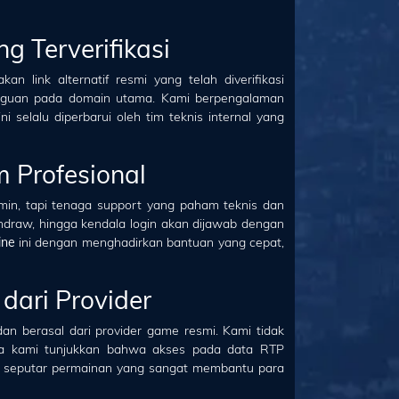
g Terverifikasi
 link alternatif resmi yang telah diverifikasi
ngguan pada domain utama. Kami berpengalaman
ni selalu diperbarui oleh tim teknis internal yang
m Profesional
dmin, tapi tenaga support yang paham teknis dan
hdraw, hingga kendala login akan dijawab dengan
ine
ini dengan menghadirkan bantuan yang cepat,
dari Provider
dan berasal dari provider game resmi. Kami tidak
una kami tunjukkan bahwa akses pada data RTP
n seputar permainan yang sangat membantu para