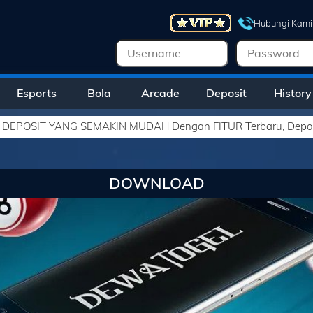
Hubungi Kami
Esports
Bola
Arcade
Deposit
History
YANG SEMAKIN MUDAH Dengan FITUR Terbaru, Deposit Via : - VIR
DOWNLOAD