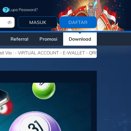
Lupa Password?
DAFTAR
Referral
Promosi
Download
TUAL ACCOUNT - E-WALLET - QRIS (SCAN BARCODE). Link Alternat