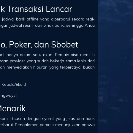
k Transaksi Lancar
adwal bank offline yang diperbarui secara real-
engan jadwal resmi dari pihak bank, sehingga Anda
o, Poker, dan Sbobet
orit hanya dalam satu akun. Pemain bisa memilih
engan provider yang sudah bekerja sama lebih dari
lah menyediakan hiburan yang terpercaya, bukan
 Kepala/Ekor.)
ongways.)
enarik
kami disusun dengan syarat yang jelas dan tidak
perbarui. Pengalaman pemain menunjukkan bahwa