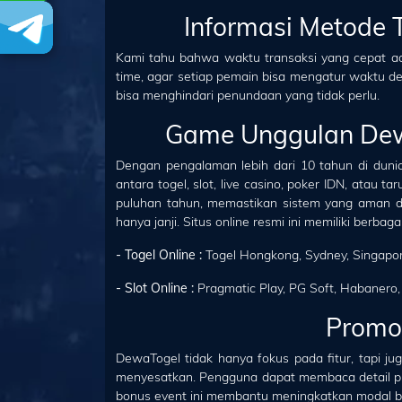
Informasi Metode 
Kami tahu bahwa waktu transaksi yang cepat ada
time, agar setiap pemain bisa mengatur waktu dep
bisa menghindari penundaan yang tidak perlu.
Game Unggulan DewaT
Dengan pengalaman lebih dari 10 tahun di dunia
antara togel, slot, live casino, poker IDN, atau
puluhan tahun, memastikan sistem yang aman da
hanya janji. Situs online resmi ini memiliki berb
- Togel Online :
Togel Hongkong, Sydney, Singapore,
- Slot Online :
Pragmatic Play, PG Soft, Habanero, 
Promo
DewaTogel tidak hanya fokus pada fitur, tapi j
menyesatkan. Pengguna dapat membaca detail p
bonus event ini membantu meningkatkan modal be